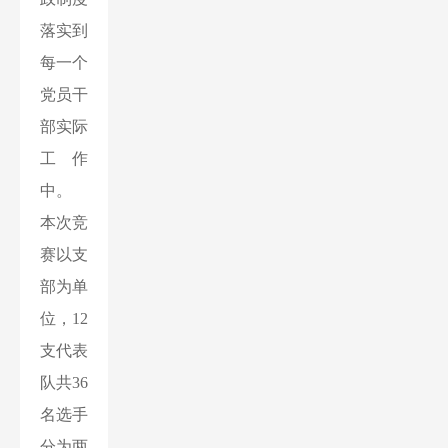
落实到
每一个
党员干
部实际
工作
中。
本次竞
赛以支
部为单
位，12
支代表
队共36
名选手
分为两