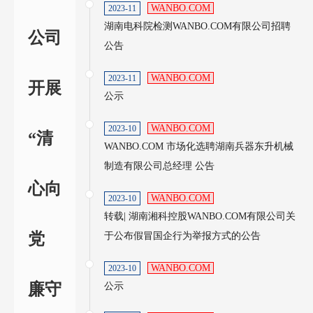
WANBO.COM
2023-11
湖南电科院检测WANBO.COM有限公司招聘
公司
公告
WANBO.COM
2023-11
开展
公示
WANBO.COM
2023-10
“清
WANBO.COM 市场化选聘湖南兵器东升机械
制造有限公司总经理 公告
心向
WANBO.COM
2023-10
转载| 湖南湘科控股WANBO.COM有限公司关
党
于公布假冒国企行为举报方式的公告
WANBO.COM
2023-10
廉守
公示