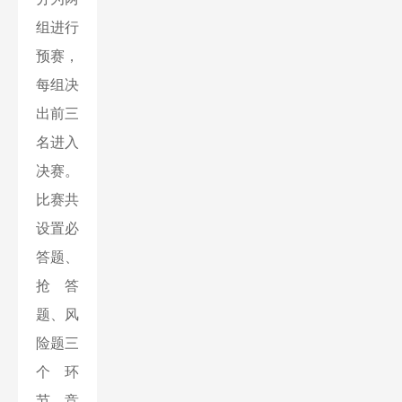
组进行
预赛，
每组决
出前三
名进入
决赛。
比赛共
设置必
答题、
抢答
题、风
险题三
个环
节，竞