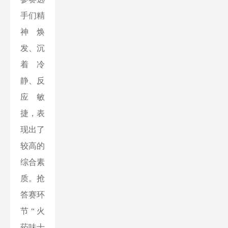
手们精
神焕
发、沉
着冷
静、反
应敏
捷，表
现出了
较高的
综合素
质。抢
答赛环
节“火
药味十