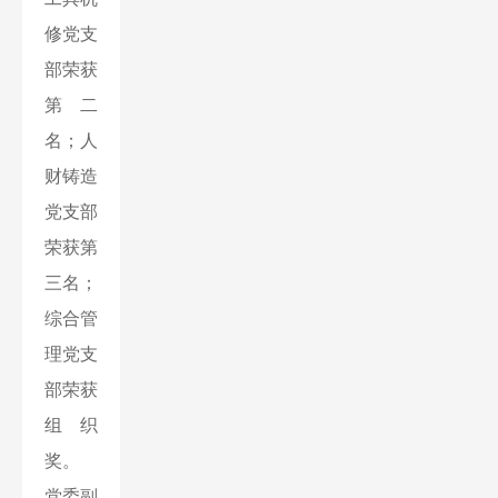
修党支
部荣获
第二
名；人
财铸造
党支部
荣获第
三名；
综合管
理党支
部荣获
组织
奖。
党委副