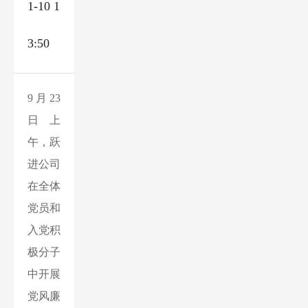
1-10 1
3:50
9月23
日上
午，跃
进公司
在全体
党员和
入党积
极分子
中开展
党风廉