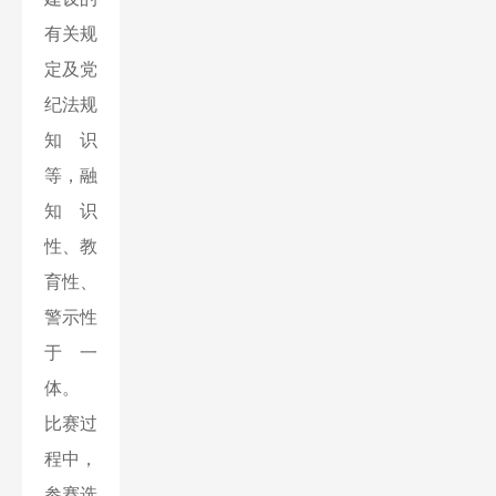
有关规
定及党
纪法规
知识
等，融
知识
性、教
育性、
警示性
于一
体。
比赛过
程中，
参赛选