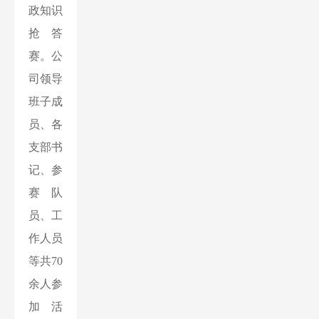
政知识
抢答
赛。公
司领导
班子成
员、各
支部书
记、参
赛队
员、工
作人员
等共70
余人参
加活