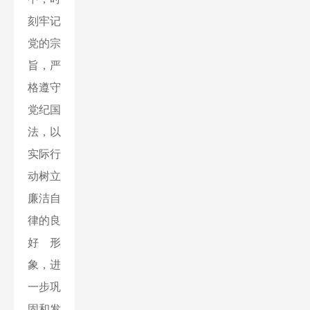
刻牢记
党的宗
旨，严
格遵守
党纪国
法，以
实际行
动树立
廉洁自
律的良
好形
象，进
一步巩
固和发