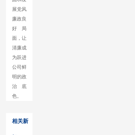
展党风
廉政良
好局
面，让
清廉成
为跃进
公司鲜
明的政
治底
色。
相关新