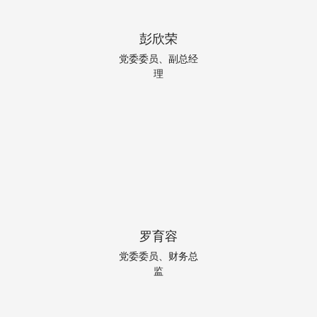
彭欣荣
党委委员、副总经
理
罗育容
党委委员、财务总
监