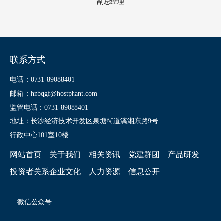
副总经理
联系方式
电话：0731-89088401
邮箱：hnbqgf@hostphant.com
监管电话：0731-89088401
地址：长沙经济技术开发区泉塘街道漓湘东路9号
行政中心101室10楼
网站首页
关于我们
相关资讯
党建群团
产品研发
投资者关系
企业文化
人力资源
信息公开
微信公众号