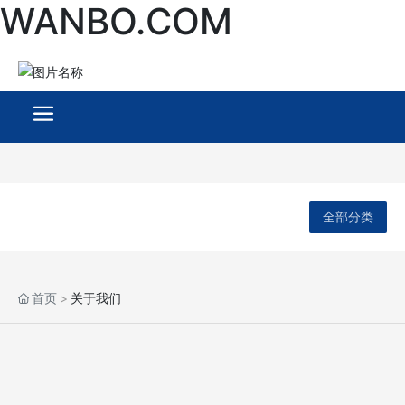
WANBO.COM
全部分类
首页
关于我们