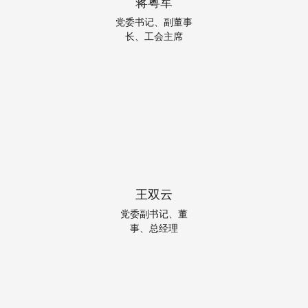
蒋粤军
党委书记、副董事
长、工会主席
王双云
党委副书记、董
事、总经理