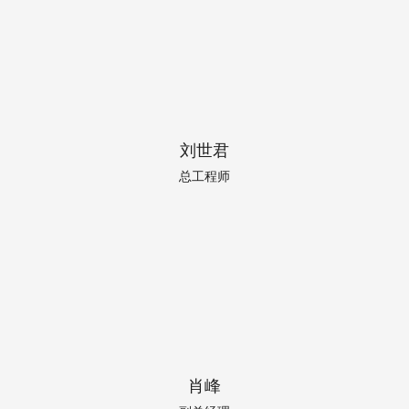
刘世君
总工程师
肖峰