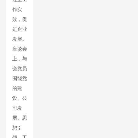
作实
效，促
进企业
发展。
座谈会
上，与
会党员
围绕党
的建
设、公
司发
展、思
想引
领、工