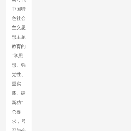
中国特
色社会
主义思
想主题
教育的
“学思
想、强
党性、
重实
践、建
新功”
总要
求，号
召与会