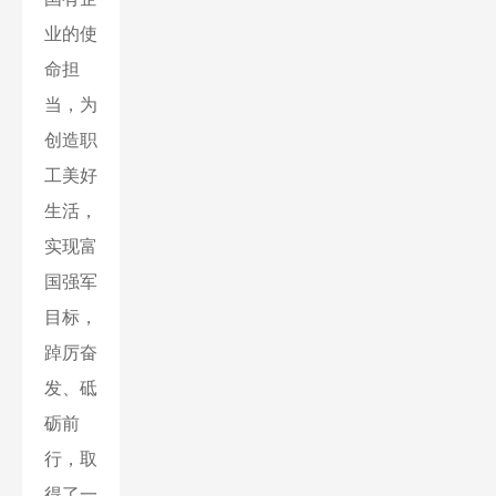
业的使
命担
当，为
创造职
工美好
生活，
实现富
国强军
目标，
踔厉奋
发、砥
砺前
行，取
得了一