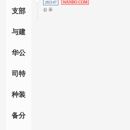
WANBO.COM
2023-07
支部
公 示
与建
华公
司特
种装
备分